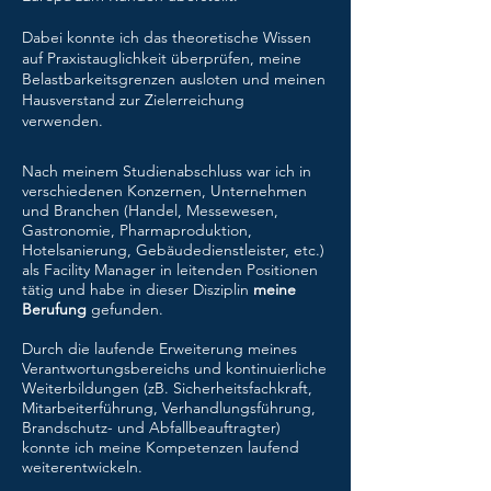
Dabei konnte ich das theoretische Wissen
auf Praxistauglichkeit überprüfen, meine
Belastbarkeitsgrenzen ausloten und meinen
Hausverstand zur Zielerreichung
verwenden.
Nach meinem Studienabschluss war ich in
verschiedenen Konzernen, Unternehmen
und Branchen (Handel, Messewesen,
Gastronomie, Pharmaproduktion,
Hotelsanierung, Gebäudedienstleister, etc.)
als Facility Manager in leitenden Positionen
tätig und habe in dieser Disziplin
meine
Berufung
gefunden.
Durch die laufende Erweiterung meines
Verantwortungsbereichs und kontinuierliche
Weiterbildungen (zB. Sicherheitsfachkraft,
Mitarbeiterführung, Verhandlungsführung,
Brandschutz- und Abfallbeauftragter)
konnte ich meine Kompetenzen laufend
weiterentwickeln.