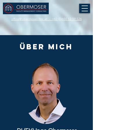
office@obermoser-fmc.at
-
+43 (0)650 62 59 526
über mich