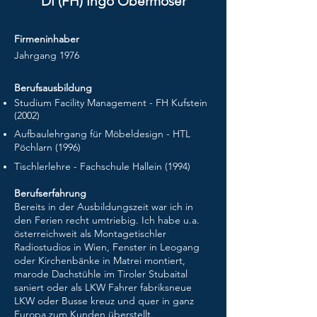
DI (FH) Ingo Obermoser
Firmeninhaber
Jahrgang 1976
Berufsausbildung
Studium Facility Management - FH Kufstein
(2002)
Aufbaulehrgang für Möbeldesign - HTL
Pöchlarn (1996)
Tischlerlehre - Fachschule Hallein (1994)
Berufserfahrung
Bereits in der Ausbildungszeit war ich in
den Ferien recht umtriebig. Ich habe u.a.
österreichweit als Montagetischler
Radiostudios in Wien, Fenster in Leogang
oder Kirchenbänke in Matrei montiert,
marode Dachstühle im Tiroler Stubaital
saniert oder als LKW Fahrer fabriksneue
LKW oder Busse kreuz und quer in ganz
Europa zum Kunden überstellt.