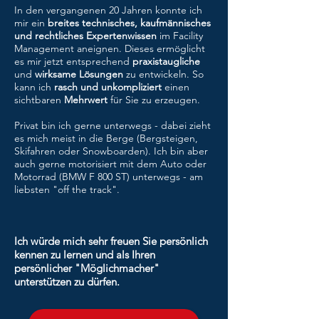
In den vergangenen 20 Jahren konnte ich
mir ein
breites technisches, kaufmännisches
und rechtliches Expertenwissen
im Facility
Management aneignen. Dieses ermöglicht
es mir jetzt entsprechend
praxistaugliche
und
wirksame Lösungen
zu entwickeln. So
kann ich
rasch und unkompliziert
einen
sichtbaren
Mehrwert
für Sie zu erzeugen.
Privat bin ich gerne unterwegs - dabei zieht
es mich meist in die Berge (Bergsteigen,
Skifahren oder Snowboarden). Ich bin aber
auch gerne motorisiert mit dem Auto oder
Motorrad (BMW F 800 ST) unterwegs - am
liebsten "off the track".
Ich würde mich sehr freuen Sie persönlich
kennen zu lernen und als Ihren
persönlicher "Möglichmacher"
unterstützen zu dürfen.